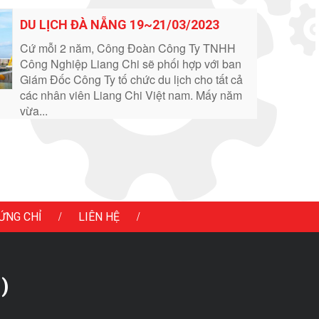
DU LỊCH ĐÀ NẴNG 19~21/03/2023
Cứ mỗi 2 năm, Công Đoàn Công Ty TNHH
Công Nghiệp Liang Chi sẽ phối hợp với ban
Giám Đốc Công Ty tố chức du lịch cho tất cả
các nhân viên Liang Chi Việt nam. Mấy năm
vừa...
/
/
ỨNG CHỈ
LIÊN HỆ
)