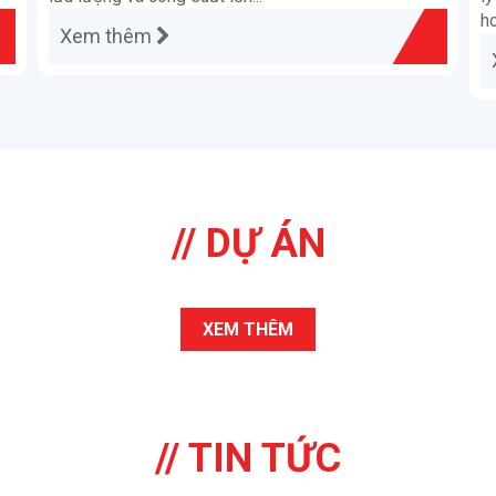
ho
Xem thêm
// DỰ ÁN
XEM THÊM
// TIN TỨC