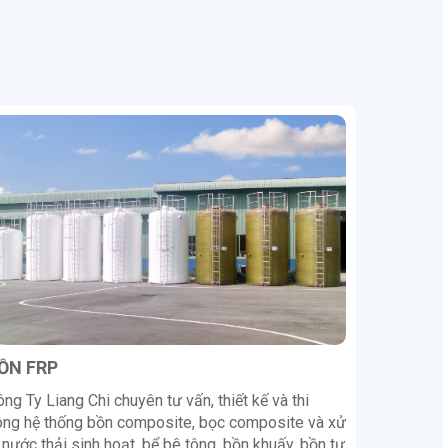
ỒN FRP
ng Ty Liang Chi chuyên tư vấn, thiết kế và thi
ông hệ thống bồn composite, bọc composite và xử
 nước thải sinh hoạt, bể bê tông, bồn khuấy, bồn tự