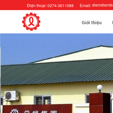
diemdiem9
Điện thoại:
0274-3611088
Email:
Giới thiệu