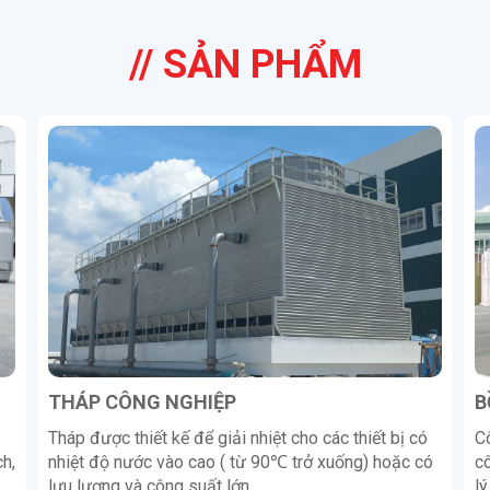
// SẢN PHẨM
THÁP CÔNG NGHIỆP
B
Tháp được thiết kế để giải nhiệt cho các thiết bị có
Cô
h,
nhiệt độ nước vào cao ( từ 90℃ trở xuống) hoặc có
c
lưu lượng và công suất lớn...
lý