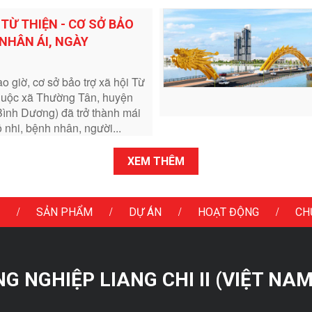
 TỪ THIỆN - CƠ SỞ BẢO
NHÂN ÁI, NGÀY
o giờ, cơ sở bảo trợ xã hội Từ
huộc xã Thường Tân, huyện
Bình Dương) đã trở thành mái
 nhi, bệnh nhân, người...
XEM THÊM
/
/
/
/
SẢN PHẨM
DỰ ÁN
HOẠT ĐỘNG
CH
 NGHIỆP LIANG CHI II (VIỆT NAM