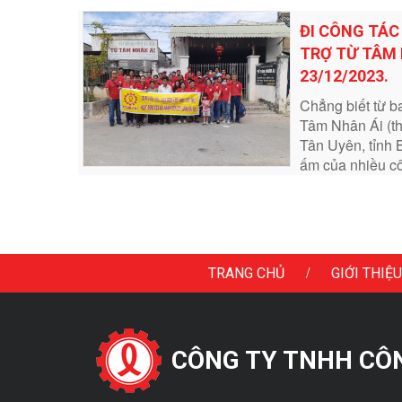
ĐI CÔNG TÁC
TRỢ TỪ TÂM 
23/12/2023.
Chẳng biết từ ba
Tâm Nhân Ái (t
Tân Uyên, tỉnh 
ấm của nhiều cô
/
TRANG CHỦ
GIỚI THIỆU
CÔNG TY TNHH CÔNG