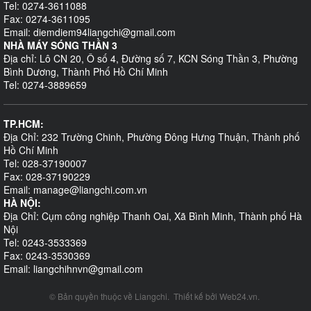
Tel: 0274-3611088
Fax: 0274-3611095
Email: diemdiem94liangchi@gmail.com
NHÀ MÁY SÓNG THẦN 3
Địa chỉ: Lô CN 20, Ô số 4, Đường số 7, KCN Sóng Thần 3, Phường
Bình Dương, Thành Phố Hồ Chí Minh
Tel: 0274-3889659
TP.HCM:
Địa Chỉ: 232 Trường Chinh, Phường Đông Hưng Thuận, Thành phố
Hồ Chí Minh
Tel: 028-37190007
Fax: 028-37190229
Email: manage@liangchi.com.vn
HÀ NỘI:
Địa Chỉ: Cụm công nghiệp Thanh Oai, Xã Bình Minh, Thành phố Hà
Nội
Tel: 0243-3533369
Fax: 0243-3530369
Email: liangchihnvn@gmail.com
© Bản quyền thuộc về
Liangchi
.
Thiết kế bởi
Web24.vn
.