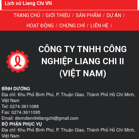
Lịch sử Liang Chi VN
/
/
/
/
TRANG CHỦ
GIỚI THIỆU
SẢN PHẨM
DỰ ÁN
/
/
/
HOẠT ĐỘNG
CHỨNG CHỈ
LIÊN HỆ
CÔNG TY TNHH CÔNG
NGHIỆP LIANG CHI II
(VIỆT NAM)
BÌNH DƯƠNG
Địa chỉ: Khu Phố Bình Phú, P. Thuận Giao, Thành Phố Hồ Chí Minh,
Việt Nam
Tel: 0274-3611088
Fax: 0274-3611095
Email: diemdiem94liangchi@gmail.com
BỘ PHẬN PHỤC VỤ
Địa chỉ: Khu Phố Bình Phú, P. Thuận Giao, Thành Phố Hồ Chí Minh,
Việt Nam