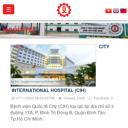
☰
About
HOSPITAL
us
CITY
Products
Projects
Activities
Catalogue
INTERNATIONAL HOSPITAL (CIH)
Certificates
07/11/2022 08:29:00 PM
Viewed: 2345
Feedback: 0
Bệnh viện Quốc tế City (CIH) tọa lạc tại địa chỉ số 3
Contact
đường 17A, P. Bình Trị Đông B, Quận Bình Tân,
Tp.Hồ Chí Minh.