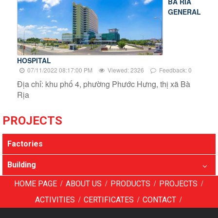
BA RIA
GENERAL
HOSPITAL
07/11/2022 08:17:00 PM
Viewed: 2326
Feedback: 0
Địa chỉ: khu phố 4, phường Phước Hưng, thị xã Bà
Rịa
PROJECTS
Factories
Building
/
/
/
/
HOME PAGE
ABOUT US
PRODUCTS
PROJECTS
/
/
/
ACTIVITIES
CERTIFICATES
CONTACT