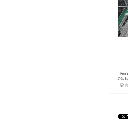
Tổng s
Xếp h