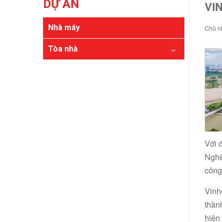
DỰ ÁN
VI
Nhà máy
Chủ nh
Tòa nhà
Với 
Nghè
công
Vinh
thàn
hiện