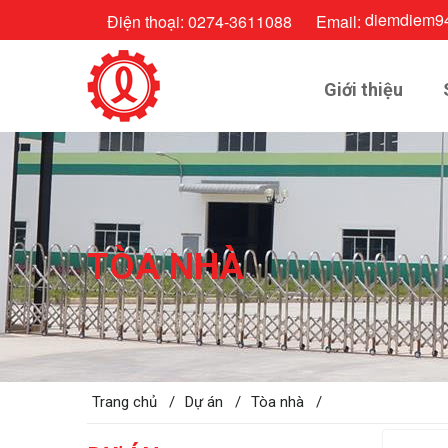
diemdiem9
Điện thoại:
0274-3611088
Email:
Giới thiệu
TÒA NHÀ
Trang chủ /
Dự án /
Tòa nhà /