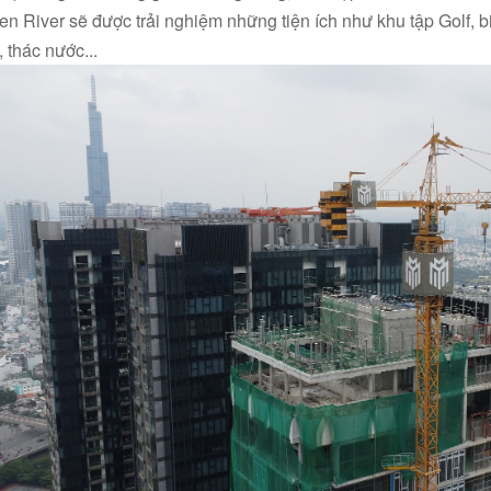
en River sẽ được trải nghiệm những tiện ích như khu tập Golf, bi
 thác nước...