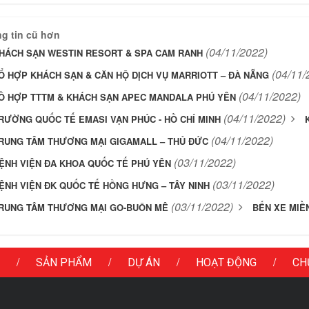
g tin cũ hơn
(04/11/2022)
HÁCH SẠN WESTIN RESORT & SPA CAM RANH
(04/11/
Ổ HỢP KHÁCH SẠN & CĂN HỘ DỊCH VỤ MARRIOTT – ĐÀ NẴNG
(04/11/2022)
Ồ HỢP TTTM & KHÁCH SẠN APEC MANDALA PHÚ YÊN
(04/11/2022)
RƯỜNG QUỐC TẾ EMASI VẠN PHÚC - HỒ CHÍ MINH
(04/11/2022)
RUNG TÂM THƯƠNG MẠI GIGAMALL – THỦ ĐỨC
(03/11/2022)
ỆNH VIỆN ĐA KHOA QUỐC TẾ PHÚ YÊN
(03/11/2022)
ỆNH VIỆN ĐK QUỐC TẾ HỒNG HƯNG – TÂY NINH
(03/11/2022)
RUNG TÂM THƯƠNG MẠI GO-BUÔN MÊ
BẾN XE MIỀ
/
/
/
/
SẢN PHẨM
DỰ ÁN
HOẠT ĐỘNG
CH