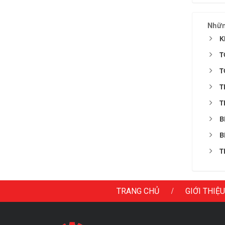
Nhữn
K
T
T
T
T
B
B
T
/
TRANG CHỦ
GIỚI THIỆU