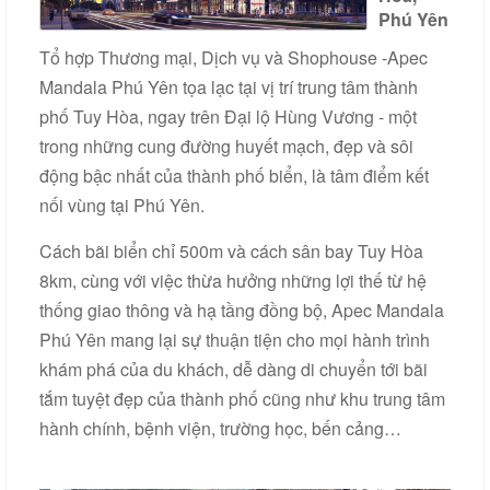
Phú Yên
Liên
hệ
Tổ hợp Thương mại, Dịch vụ và Shophouse -Apec
Mandala Phú Yên tọa lạc tại vị trí trung tâm thành
phố Tuy Hòa, ngay trên Đại lộ Hùng Vương - một
trong những cung đường huyết mạch, đẹp và sôi
động bậc nhất của thành phố biển, là tâm điểm kết
nối vùng tại Phú Yên.
Cách bãi biển chỉ 500m và cách sân bay Tuy Hòa
8km, cùng với việc thừa hưởng những lợi thế từ hệ
thống giao thông và hạ tầng đồng bộ, Apec Mandala
Phú Yên mang lại sự thuận tiện cho mọi hành trình
khám phá của du khách, dễ dàng di chuyển tới bãi
tắm tuyệt đẹp của thành phố cũng như khu trung tâm
hành chính, bệnh viện, trường học, bến cảng…