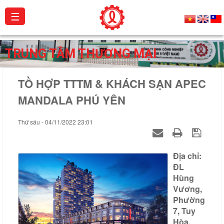
☰
Giới
TRUNG TÂM THƯƠNG MẠI
thiệu
TỒ HỢP TTTM & KHÁCH SẠN APEC
Sản
phẩm
MANDALA PHÚ YÊN
Dự
Thứ sáu - 04/11/2022 23:01
án
Hoạt
Địa chỉ:
động
ĐL
Hùng
Catalogue
Vương,
Phường
Chứng
7, Tuy
chỉ
Hòa,