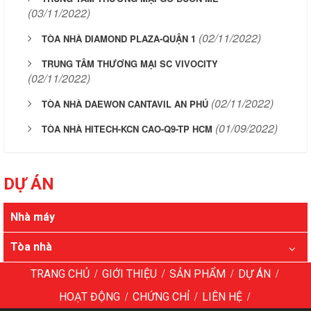
(03/11/2022)
(02/11/2022)
TÒA NHÀ DIAMOND PLAZA-QUẬN 1
TRUNG TÂM THƯƠNG MẠI SC VIVOCITY
(02/11/2022)
(02/11/2022)
TÒA NHÀ DAEWON CANTAVIL AN PHÚ
(01/09/2022)
TÒA NHÀ HITECH-KCN CAO-Q9-TP HCM
DỰ ÁN
Nhà máy
Tòa nhà
/
/
/
/
TRANG CHỦ
GIỚI THIỆU
SẢN PHẨM
DỰ ÁN
/
/
/
HOẠT ĐỘNG
CHỨNG CHỈ
LIÊN HỆ