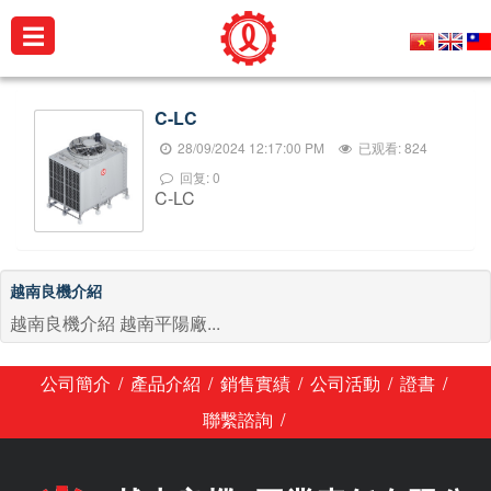
☰
公
C-LC
司
28/09/2024 12:17:00 PM
已观看: 824
簡
回复: 0
介
C-LC
產
品
介
越南良機介紹
紹
越南良機介紹 越南平陽廠...
銷
/
/
/
/
/
公司簡介
產品介紹
銷售實績
公司活動
證書
售
實
/
聯繫諮詢
績