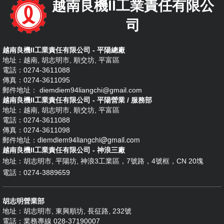
公
越南良機II工業責任有限公
司
司
活
動
越南良機II工業責任有限公司 - 平陽總廠
證
地址：越南, 胡志明市, 順交坊, 平富區
書
電話：0274-3611088
傳真：0274-3611095
郵件地址： diemdiem94liangchi@gmail.com
目
越南良機II工業責任有限公司 - 平陽營業 / 服務部
錄
地址：越南, 胡志明市, 順交坊, 平富區
電話：0274-3611088
聯
傳真：0274-3611098
繫
diemdiem94liangchi@gmail.com
郵件地址：
諮
越南良機II工業責任有限公司 - 神浪三廠
地址：
胡志明市, 平陽坊, 神浪3工業區，7號路，4號框，CN 20塊
詢
電話：0274-3889659
胡志明營業部
地址：胡志明市, 東興順坊, 長征路, 232號
電話：業務專線 028-37190007