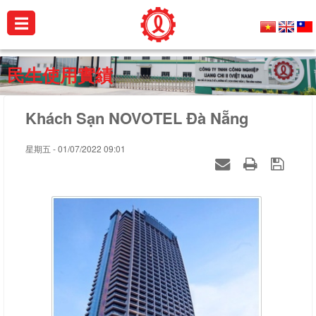
☰
公
民生使用實績
司
簡
Khách Sạn NOVOTEL Đà Nẵng
介
星期五 - 01/07/2022 09:01
產
品
介
紹
銷
售
實
績