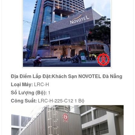
公
司
活
動
證
書
目
錄
聯
Địa Điểm Lắp Đặt:
Khách Sạn NOVOTEL Đà Nẵng
繫
Loại Máy:
LRC-H
諮
Số Lượng (Bộ):
1
詢
Công Suất:
LRC-H-225-C12 1 Bộ