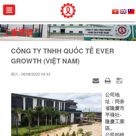
☰
公
工廠實績
司
簡
CÔNG TY TNHH QUỐC TẾ EVER
介
GROWTH (VIỆT NAM)
產
品
周六 - 06/08/2022 04:33
介
紹
公司地
銷
址：同奈
省隆慶市
售
平祿社-
實
隆慶工業
績
區。
公司的稅