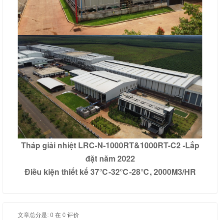
Tháp giải nhiệt LRC-N-1000RT&1000RT-C2 -Lắp
đặt năm 2022
Điều kiện thiết kế 37℃-32℃-28℃, 2000M3/HR
文章总分是: 0 在 0 评价