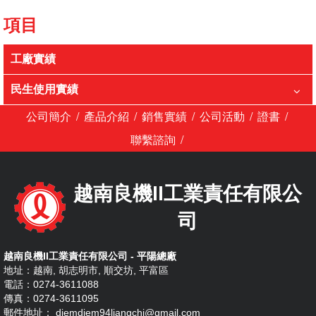
項目
工廠實績
民生使用實績
/
/
/
/
/
公司簡介
產品介紹
銷售實績
公司活動
證書
/
聯繫諮詢
越南良機II工業責任有限公
司
越南良機II工業責任有限公司 - 平陽總廠
地址：越南, 胡志明市, 順交坊, 平富區
電話：0274-3611088
傳真：0274-3611095
郵件地址： diemdiem94liangchi@gmail.com