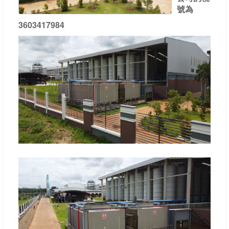
公
號為
司
3603417984
活
動
證
書
目
錄
聯
繫
諮
詢