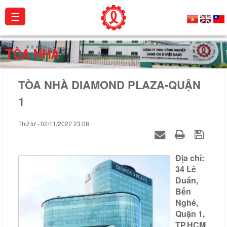
☰
Giới
TÒA NHÀ
thiệu
TÒA NHÀ DIAMOND PLAZA-QUẬN
Sản
phẩm
1
Dự
Thứ tư - 02/11/2022 23:08
án
Hoạt
Địa chỉ:
động
34 Lê
Duẩn,
Catalogue
Bến
Nghé,
Chứng
Quận 1,
chỉ
TP.HCM