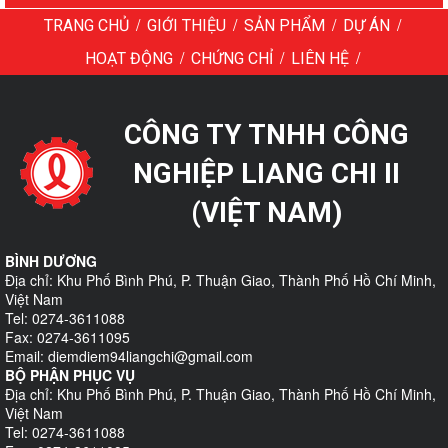
/
/
/
/
TRANG CHỦ
GIỚI THIỆU
SẢN PHẨM
DỰ ÁN
/
/
/
HOẠT ĐỘNG
CHỨNG CHỈ
LIÊN HỆ
CÔNG TY TNHH CÔNG
NGHIỆP LIANG CHI II
(VIỆT NAM)
BÌNH DƯƠNG
Địa chỉ: Khu Phố Bình Phú, P. Thuận Giao, Thành Phố Hồ Chí Minh,
Việt Nam
Tel: 0274-3611088
Fax: 0274-3611095
Email: diemdiem94liangchi@gmail.com
BỘ PHẬN PHỤC VỤ
Địa chỉ: Khu Phố Bình Phú, P. Thuận Giao, Thành Phố Hồ Chí Minh,
Việt Nam
Tel: 0274-3611088