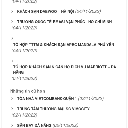
(04/11/2022)
(04/11/2022)
KHÁCH SẠN DAEWOO – HÀ NỘI
TRƯỜNG QUỐC TẾ EMASI VẠN PHÚC - HỒ CHÍ MINH
(04/11/2022)
TỒ HỢP TTTM & KHÁCH SẠN APEC MANDALA PHÚ YÊN
(04/11/2022)
TỔ HỢP KHÁCH SẠN & CĂN HỘ DỊCH VỤ MARRIOTT – ĐÀ
NẴNG
(04/11/2022)
Những tin cũ hơn
(02/11/2022)
TÒA NHÀ VIETCOMBANK-QUẬN 1
TRUNG TÂM THƯƠNG MẠI SC VIVOCITY
(02/11/2022)
(02/11/2022)
SÂN BAY ĐÀ NẴNG