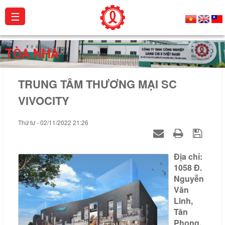
☰
Giới
TÒA NHÀ
thiệu
TRUNG TÂM THƯƠNG MẠI SC
Sản
phẩm
VIVOCITY
Dự
Thứ tư - 02/11/2022 21:26
án
Hoạt
Địa chỉ:
động
1058 Đ.
Nguyễn
Catalogue
Văn
Linh,
Chứng
Tân
chỉ
Phong,