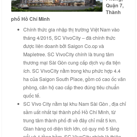
Quận 7,
Liên
Thành
hệ
phố Hồ Chí Minh
Chính thức gia nhập thị trường Việt Nam vào
tháng 4/2015, SC VivoCity – đã chính thức
được liên doanh bởi Saigon Co.op và
Mapletree. SC VivoCity chính là trung tâm
thương mại Sài Gòn cung cấp dịch vụ đa tiện
ích. SC VivoCity nằm trong khu phức hợp 4.4
ha của Saigon South Place, gồm có cao ốc văn
phòng, căn hộ cao cấp theo đúng tiêu chuẩn
quốc tế.
SC Vivo City nằm tại khu Nam Sài Gòn , địa chỉ
sầm uất nhất tại thành phố Hồ Chí Minh, từ
trung tâm thành phố đi về đây chỉ mất 5 km.
Gian hàng có diện tích lớn, có quy mô 5 tầng
nổi và 1 tầng hầm, SC VivoCity chính là thiên