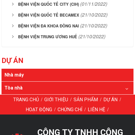
(01/11/2022)
BỆNH VIỆN QUỐC TẾ CITY (CIH)
(21/10/2022)
BỆNH VIỆN QUỐC TẾ BECAMEX
(21/10/2022)
BỆNH VIỆN ĐA KHOA ĐỒNG NAI
(21/10/2022)
BỆNH VIỆN TRUNG ƯƠNG HUẾ
DỰ ÁN
Nhà máy
Tòa nhà
/
/
/
/
TRANG CHỦ
GIỚI THIỆU
SẢN PHẨM
DỰ ÁN
/
/
/
HOẠT ĐỘNG
CHỨNG CHỈ
LIÊN HỆ
CÔNG TY TNHH CÔNG