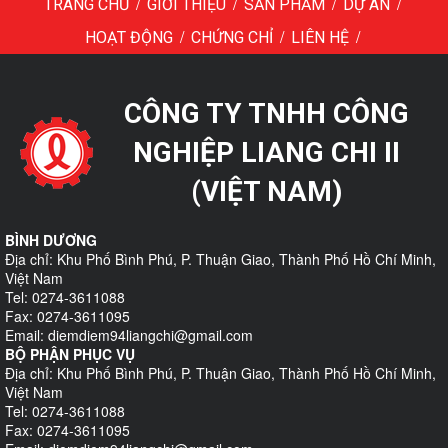
/
/
/
/
TRANG CHỦ
GIỚI THIỆU
SẢN PHẨM
DỰ ÁN
/
/
/
HOẠT ĐỘNG
CHỨNG CHỈ
LIÊN HỆ
CÔNG TY TNHH CÔNG
NGHIỆP LIANG CHI II
(VIỆT NAM)
BÌNH DƯƠNG
Địa chỉ: Khu Phố Bình Phú, P. Thuận Giao, Thành Phố Hồ Chí Minh,
Việt Nam
Tel: 0274-3611088
Fax: 0274-3611095
Email: diemdiem94liangchi@gmail.com
BỘ PHẬN PHỤC VỤ
Địa chỉ: Khu Phố Bình Phú, P. Thuận Giao, Thành Phố Hồ Chí Minh,
Việt Nam
Tel: 0274-3611088
Fax: 0274-3611095