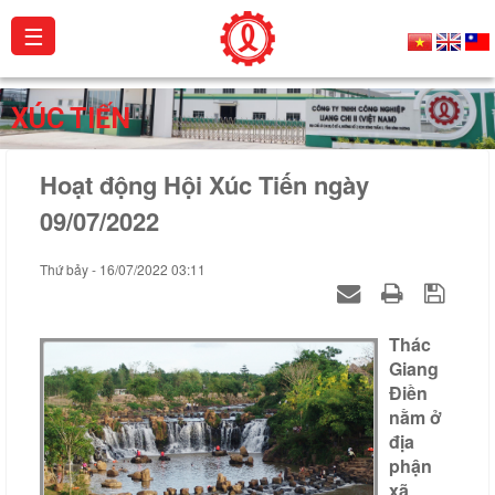
☰
Giới
XÚC TIẾN
thiệu
Hoạt động Hội Xúc Tiến ngày
Sản
phẩm
09/07/2022
Dự
Thứ bảy - 16/07/2022 03:11
án
Hoạt
Thác
động
Giang
Điền
Catalogue
nằm ở
địa
Chứng
phận
chỉ
xã