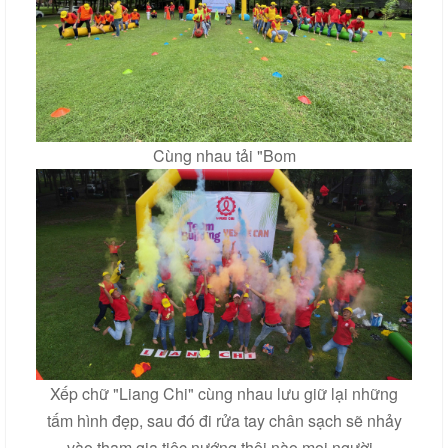
Cùng nhau tải "Bom
Xếp chữ "Liang Chi" cùng nhau lưu giữ lại những
tấm hình đẹp, sau đó đi rửa tay chân sạch sẽ nhảy
vào tham gia tiệc nướng thôi nào mọi người.