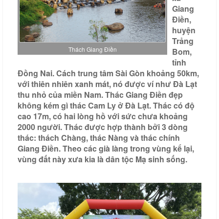
Giang
Liên
Điền,
hệ
huyện
Trảng
Thách Giang Điền
Bom,
tỉnh
Đồng Nai. Cách trung tâm Sài Gòn khoảng 50km,
với thiên nhiên xanh mát, nó được ví như Đà Lạt
thu nhỏ của miền Nam. Thác Giang Điền đẹp
không kém gì thác Cam Ly ở Đà Lạt. Thác có độ
cao 17m, có hai lòng hồ với sức chưa khoảng
2000 người. Thác được hợp thành bởi 3 dòng
thác: thách Chàng, thác Nàng và thác chính
Giang Điền. Theo các già làng trong vùng kể lại,
vùng đất này xưa kia là dân tộc Mạ sinh sống.