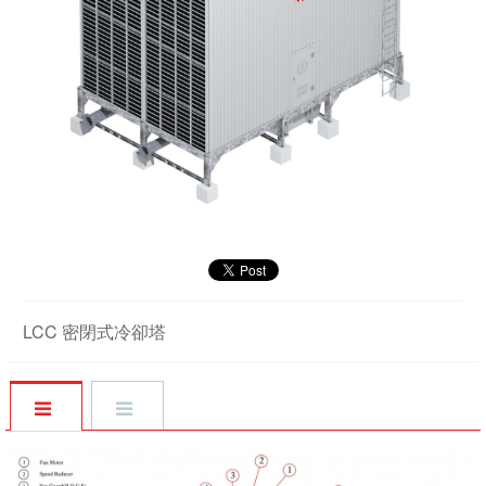
公
司
活
動
證
書
目
錄
聯
繫
諮
LCC 密閉式冷卻塔
詢