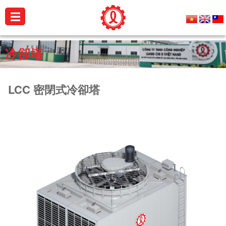
☰
公
冷卻塔
司
簡
LCC 密閉式冷卻塔
介
產
品
介
紹
銷
售
實
績