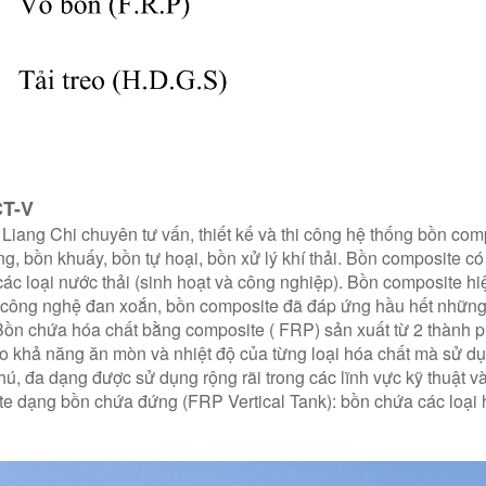
CT-V
Liang Chi chuyên tư vấn, thiết kế và thi công hệ thống bồn comp
ng, bồn khuấy, bồn tự hoại, bồn xử lý khí thải. Bồn composite 
ác loại nước thải (sinh hoạt và công nghiệp). Bồn composite h
 công nghệ đan xoắn, bồn composite đã đáp ứng hầu hết những 
Bồn chứa hóa chất bằng composite ( FRP) sản xuất từ 2 thành phầ
o khả năng ăn mòn và nhiệt độ của từng loại hóa chất mà sử dụ
ú, đa dạng được sử dụng rộng rãi trong các lĩnh vực kỹ thuật v
e dạng bồn chứa đứng (FRP Vertical Tank): bồn chứa các loại hóa