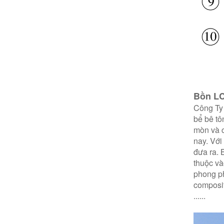
Bồn L
Công Ty 
bể bê tô
mòn và c
nay. Với
đưa ra. 
thuộc và
phong ph
composit
......