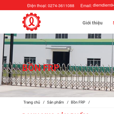
diemdiem9
Điện thoại:
0274-3611088
Email:
Giới thiệu
BỒN FRP
Trang chủ /
Sản phẩm /
Bồn FRP /