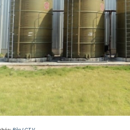
khóa:
Bồn LCT-V