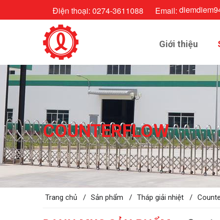
diemdiem9
Điện thoại:
0274-3611088
Email:
Giới thiệu
COUNTERFLOW
Trang chủ /
Sản phẩm /
Tháp giải nhiệt /
Counte