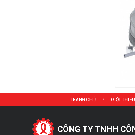
/
TRANG CHỦ
GIỚI THIỆU
CÔNG TY TNHH CÔNG