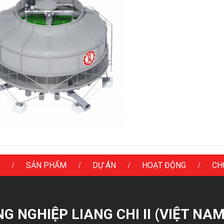
/
/
/
/
SẢN PHẨM
DỰ ÁN
HOẠT ĐỘNG
CH
 NGHIỆP LIANG CHI II (VIỆT NAM