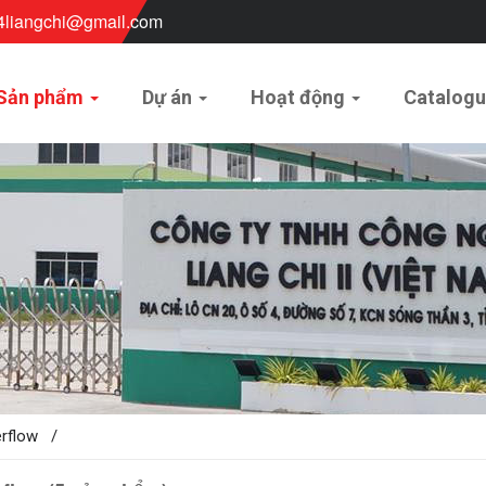
4liangchi@gmail.com
Sản phẩm
Dự án
Hoạt động
Catalog
rflow /