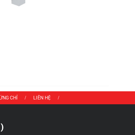
/
/
ỨNG CHỈ
LIÊN HỆ
)