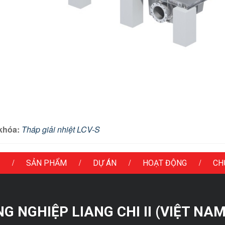
khóa:
Tháp giải nhiệt LCV-S
/
/
/
/
SẢN PHẨM
DỰ ÁN
HOẠT ĐỘNG
CH
 NGHIỆP LIANG CHI II (VIỆT NAM