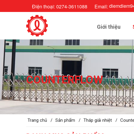
diemdiem9
Điện thoại:
0274-3611088
Email:
Giới thiệu
COUNTERFLOW
Trang chủ /
Sản phẩm /
Tháp giải nhiệt /
Counte