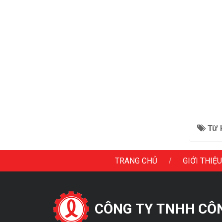
Từ 
/
TRANG CHỦ
GIỚI THIỆU
CÔNG TY TNHH CÔNG