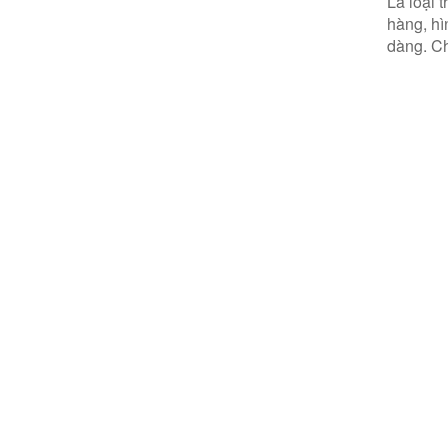
Là loại 
hàng, hì
dàng. Ch