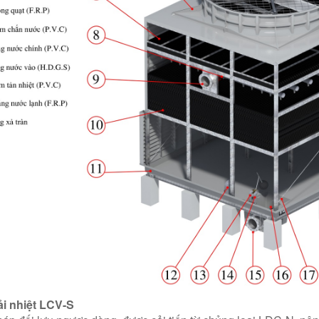
ải nhiệt LCV-S