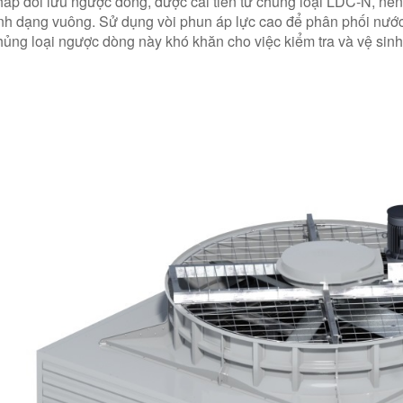
tháp đối lưu ngược dòng, được cải tiến từ chủng loại LDC-N, n
nh dạng vuông. Sử dụng vòi phun áp lực cao để phân phối nước đ
ủng loại ngược dòng này khó khăn cho việc kiểm tra và vệ sin