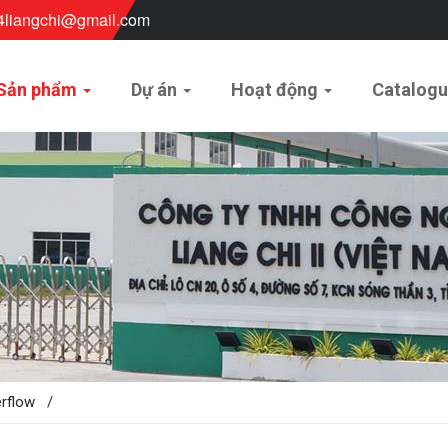
4liangchi@gmail.com
Sản phẩm
Dự án
Hoạt động
Catalog
rflow /