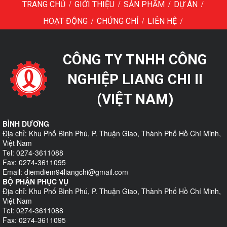
/
/
/
/
TRANG CHỦ
GIỚI THIỆU
SẢN PHẨM
DỰ ÁN
/
/
/
HOẠT ĐỘNG
CHỨNG CHỈ
LIÊN HỆ
CÔNG TY TNHH CÔNG
NGHIỆP LIANG CHI II
(VIỆT NAM)
BÌNH DƯƠNG
Địa chỉ: Khu Phố Bình Phú, P. Thuận Giao, Thành Phố Hồ Chí Minh,
Việt Nam
Tel: 0274-3611088
Fax: 0274-3611095
Email: diemdiem94liangchi@gmail.com
BỘ PHẬN PHỤC VỤ
Địa chỉ: Khu Phố Bình Phú, P. Thuận Giao, Thành Phố Hồ Chí Minh,
Việt Nam
Tel: 0274-3611088
Fax: 0274-3611095